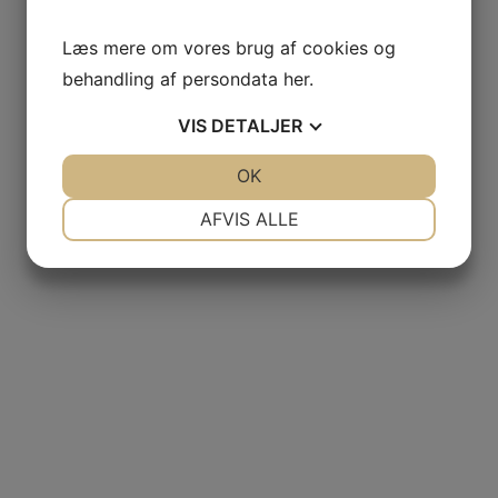
Læs mere om vores brug af cookies og
behandling af persondata
her
.
VIS
DETALJER
JA
NEJ
OK
JA
NEJ
NØDVENDIGE
PRÆFERENCER
AFVIS ALLE
JA
NEJ
JA
NEJ
MARKETING
STATISTIK