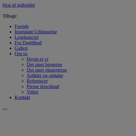
Hop til indholdet
Tilbage
Forside
Instruktør Uddannelse
Legekoncert
For Dagtilbud
Galleri
Om os
Hvem er vi
Det siger brugerne
Det siger eksperterne
Artikler og omtaler
Referencer
Presse download
Video
Kontakt