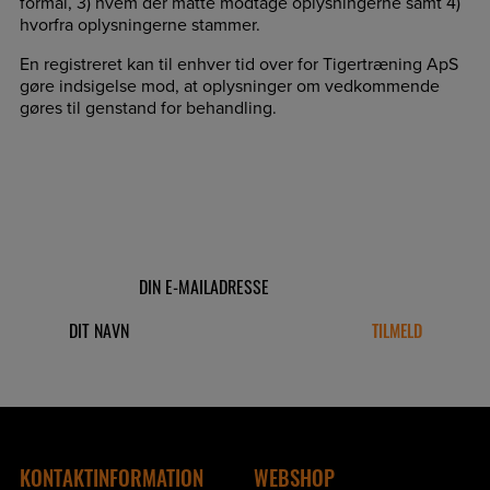
formål, 3) hvem der måtte modtage oplysningerne samt 4)
hvorfra oplysningerne stammer.
En registreret kan til enhver tid over for Tigertræning ApS
gøre indsigelse mod, at oplysninger om vedkommende
gøres til genstand for behandling.
TILMELD DIG VORES NYHEDSBREV
KONTAKTINFORMATION
WEBSHOP