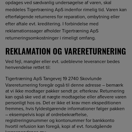
opdages ved sædvanlig undersøgelse af varen, skal
meddeles Tigertræning ApS indenfor rimelig tid. Varen kan
efterfølgende returneres for reparation, ombytning eller
efter aftale evt. kreditering. I forbindelse med
reklamationssager afholder Tigertræning ApS
returneringsomkostninger i rimeligt omfang.
REKLAMATION OG VARERETURNERING
Ved fejl, mangler eller evt. udeblevne leverancer bedes
henvendelse rettet til:
Tigertræning ApS Tangevej 19 2740 Skovlunde
Varereturnering foregår også til denne adresse – bemærk
at vi ikke modtager pakker sendt pr. efterkrav. Returnering
kan også ske ved at nægte modtagelse eller aflevere varen
personligt hos os. Det er ikke et krav men ekspeditionen
fremmes, hvis fyldestgørende informationer følger pakken
– eksempelvis kopi af ordrebekræftelse,
registreringsnummer og kontonummer for bankkonto
hvortil refusion kan foregå, kopi af evt. forudgående