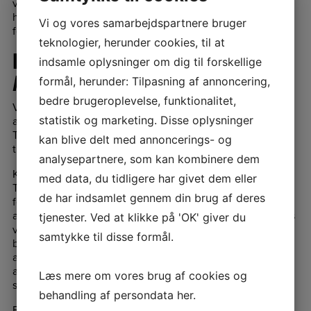
varen er brugt, bliver der lavet en konkret vurdering af ,
hvad varen som brugt kan sælges for til en anden
Vi og vores samarbejdspartnere bruger
forbruger.
teknologier, herunder cookies, til at
HANDELSBETINGELSER VED
indsamle oplysninger om dig til forskellige
ABONNEMENTSKØB
formål, herunder: Tilpasning af annoncering,
bedre brugeroplevelse, funktionalitet,
Ved køb af abonnementaftaler – f.eks. medlemskaber og
statistik og marketing. Disse oplysninger
andre løbende ydelser – godkender kunden, at
Tigertræning ApS er berettiget til løbende at gennemføre
kan blive delt med annoncerings- og
transaktioner på kundens betalingskort.
analysepartnere, som kan kombinere dem
Kunden giver med aftalens indgåelse tilladelse til, at
med data, du tidligere har givet dem eller
Tigertræning ApS må gennemføre én betalingstransaktion
de har indsamlet gennem din brug af deres
for hver betalingsperiode (månedligt), så længe
abonnementet løber. Betalingstransaktionen gennemføres
tjenester. Ved at klikke på 'OK' giver du
ved kalenderårets begyndelse. Tigertræning ApS er alene
samtykke til disse formål.
berettiget til at gennemføre betalingstransaktioner på
abonnementsbeløbet for den kommende
abonnementsperiode. Eventuelle yderligere beløb skal
Læs mere om vores brug af cookies og
særskilt godkendes af kunden.
behandling af persondata
her
.
Efter hver enkelt gennemført betalingstransaktion