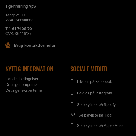
Tigertræning ApS
Tangevej 19
2740 Skovlunde
Tlf.:
61 71 08 70
CVR: 36446137
Brug kontaktformular
NYTTIG INFORMATION
SOCIALE MEDIER
Handelsbetingelser
Like os på Facebook
Det siger brugerne
Det siger eksperterne
Følg os på Instagram
Se playlister på Spotify
Se playliste på Tidal
Se playlister på Apple Music