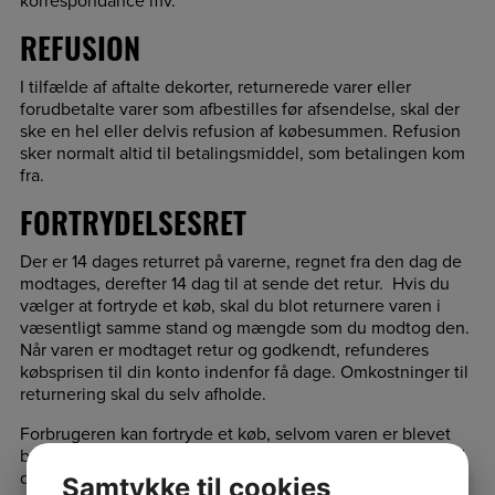
korrespondance mv.
REFUSION
I tilfælde af aftalte dekorter, returnerede varer eller
forudbetalte varer som afbestilles før afsendelse, skal der
ske en hel eller delvis refusion af købesummen. Refusion
sker normalt altid til betalingsmiddel, som betalingen kom
fra.
FORTRYDELSESRET
Der er 14 dages returret på varerne, regnet fra den dag de
modtages, derefter 14 dag til at sende det retur. Hvis du
vælger at fortryde et køb, skal du blot returnere varen i
væsentligt samme stand og mængde som du modtog den.
Når varen er modtaget retur og godkendt, refunderes
købsprisen til din konto indenfor få dage. Omkostninger til
returnering skal du selv afholde.
Forbrugeren kan fortryde et køb, selvom varen er blevet
brugt. En vare er kun brugt, hvis den bruges ud over, hvad
der er muligt ved at afprøve varen i en fysisk butik. Hvis
Samtykke til cookies