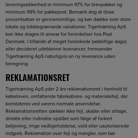
leveringssikkerhed er minimum 97% for brevpakker og
minimum 99% for pakkepost. Bemærk dog at disse
procentsatser er gennemsnitlige, og kan dække over store
lokale og tidsbegrænsede variationer. Tigertræning ApS
kan ikke drages til ansvar for forsinkelser hos Post
Danmark. I tilfælde af meget forsinkede (adskillige dage)
eller decideret udeblevne leverancer, fremsender
Tigertræning ApS naturligvis en ny leverance uden
beregning.
REKLAMATIONSRET
Tigertræning ApS yder 2 års reklamationsret i henhold til
købeloven, omfattende fabrikations- og materialefejl, der
konstateres ved varens normale anvendelse.
Reklamationsretten dækker ikke fejl, skader eller slitage,
direkte eller indirekte opstået som følge af forkert
betjening, ringe vedligeholdelse, vold eller uautoriserede
indgreb. Reklamation over fejl og mangler, som bør