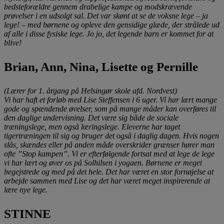
bedsteforældre gennem drabelige kampe og modskrævende
prøvelser i en udsolgt sal. Det var skønt at se de voksne lege – ja
lege! – med børnene og opleve den gensidige glæde, der strålede ud
af alle i disse fysiske lege. Jo jo, det legende barn er kommet for at
blive!
Brian, Ann, Nina, Lisette og Pernille
(Lærer for 1. årgang på Helsingør skole afd. Nordvest)
Vi har haft et forløb med Lise Steffensen i 6 uger. Vi har lært mange
gode og spændende øvelser, som på mange måder kan overføres til
den daglige undervisning. Det være sig både de sociale
træningslege, men også læringslege. Eleverne har taget
tigertræningen til sig og bruger det også i daglig dagen. Hvis nogen
slås, skændes eller på anden måde overskrider grænser hører man
ofte ”Stop kampen”. Vi er efterfølgende fortsat med at lege de lege
vi har lært og øver os på Solhilsen i yogaen. Børnene er meget
begejstrede og med på det hele. Det har været en stor fornøjelse at
arbejde sammen med Lise og det har været meget inspirerende at
lære nye lege.
STINNE