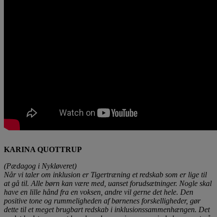
KARINA QUOTTRUP
(Pædagog i Nykløveret)
Når vi taler om inklusion er Tigertræning et redskab som er lige til
at gå til. Alle børn kan være med, uanset forudsætninger. Nogle skal
have en lille hånd fra en voksen, andre vil gerne det hele. Den
positive tone og rummeligheden af børnenes forskelligheder, gør
dette til et meget brugbart redskab i inklusionssammenhængen. Det