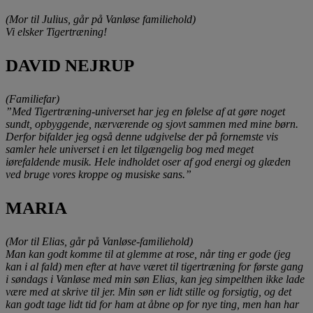
(Mor til Julius, går på Vanløse familiehold)
Vi elsker Tigertræning!
DAVID NEJRUP
(Familiefar)
”Med Tigertræning-universet har jeg en følelse af at gøre noget
sundt, opbyggende, nærværende og sjovt sammen med mine børn.
Derfor bifalder jeg også denne udgivelse der på fornemste vis
samler hele universet i en let tilgængelig bog med meget
iørefaldende musik. Hele indholdet oser af god energi og glæden
ved bruge vores kroppe og musiske sans.”
MARIA
(Mor til Elias, går på Vanløse-familiehold)
Man kan godt komme til at glemme at rose, når ting er gode (jeg
kan i al fald) men efter at have været til tigertræning for første gang
i søndags i Vanløse med min søn Elias, kan jeg simpelthen ikke lade
være med at skrive til jer. Min søn er lidt stille og forsigtig, og det
kan godt tage lidt tid for ham at åbne op for nye ting, men han har