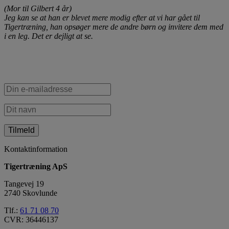
(Mor til Gilbert 4 år)
Jeg kan se at han er blevet mere modig efter at vi har gået til
Tigertræning, han opsøger mere de andre børn og invitere dem med
i en leg. Det er dejligt at se.
Tilmeld dig vores nyhedsbrev
Kontaktinformation
Tigertræning ApS
Tangevej 19
2740 Skovlunde
Tlf.:
61 71 08 70
CVR: 36446137