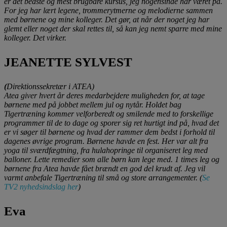
er det bedste og mest brugbare kursus, jeg nogensinde har været på.
For jeg har lært legene, trommerytmerne og melodierne sammen
med børnene og mine kolleger. Det gør, at når der noget jeg har
glemt eller noget der skal rettes til, så kan jeg nemt sparre med mine
kolleger. Det virker.
JEANETTE SYLVEST
(
Direktionssekretær i ATEA)
Atea giver hvert år deres medarbejdere muligheden for, at tage
børnene med på jobbet mellem jul og nytår. Holdet bag
Tigertræning kommer velforberedt og smilende med to forskellige
programmer til de to dage og sporer sig ret hurtigt ind på, hvad det
er vi søger til børnene og hvad der rammer dem bedst i forhold til
dagenes øvrige program. Børnene
havde en fest. Her var alt fra
yoga til sværdfægtning, fra hulahopringe til organiseret leg med
balloner. Lette remedier som alle børn kan lege med. 1 times leg og
børnene fra Atea havde fået brændt en god del krudt af. Jeg vil
varmt anbefale Tigertræning til små og store arrangementer. (
Se
TV2 nyhedsindslag her
)
Eva