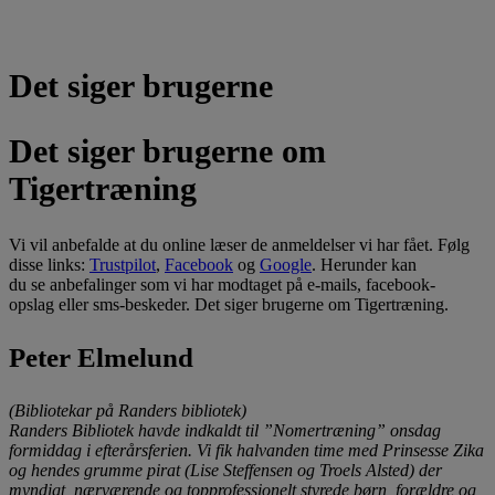
Det siger brugerne
Det siger brugerne om
Tigertræning
Vi vil anbefalde at du online læser de anmeldelser vi har fået. Følg
disse links:
Trustpilot
,
Facebook
og
Google
. Herunder kan
du se anbefalinger som vi har modtaget på e-mails, facebook-
opslag eller sms-beskeder. Det siger brugerne om Tigertræning.
Peter Elmelund
(Bibliotekar på Randers bibliotek)
Randers Bibliotek havde indkaldt til ”Nomertræning” onsdag
formiddag i efterårsferien. Vi fik halvanden time med Prinsesse Zika
og hendes grumme pirat (Lise St
effensen
og Troels Alsted) der
myndigt, nærværende og topprofessionelt styrede børn, forældre og