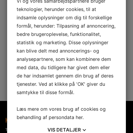
Vi og vores samarbejdspartnere bruger
teknologier, herunder cookies, til at
indsamle oplysninger om dig til forskellige
TILBAGE TIL GALLERIET
formål, herunder: Tilpasning af annoncering,
bedre brugeroplevelse, funktionalitet,
statistik og marketing. Disse oplysninger
kan blive delt med annoncerings- og
TILMELD DIG VORES NYHEDSBREV
analysepartnere, som kan kombinere dem
med data, du tidligere har givet dem eller
de har indsamlet gennem din brug af deres
tjenester. Ved at klikke på 'OK' giver du
samtykke til disse formål.
Læs mere om vores brug af cookies og
behandling af persondata
her
.
KONTAKTINFORMATION
WEBSHOP
VIS
DETALJER
Tigertræning ApS