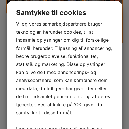
Samtykke til cookies
Vi og vores samarbejdspartnere bruger
teknologier, herunder cookies, til at
indsamle oplysninger om dig til forskellige
formål, herunder: Tilpasning af annoncering,
bedre brugeroplevelse, funktionalitet,
statistik og marketing. Disse oplysninger
TILBAGE TIL GALLERIET
kan blive delt med annoncerings- og
analysepartnere, som kan kombinere dem
med data, du tidligere har givet dem eller
de har indsamlet gennem din brug af deres
TILMELD DIG VORES NYHEDSBREV
tjenester. Ved at klikke på 'OK' giver du
samtykke til disse formål.
Læs mere om vores brug af cookies og