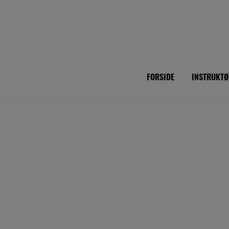
Hop
til
indholdet
FORSIDE
INSTRUKTØ