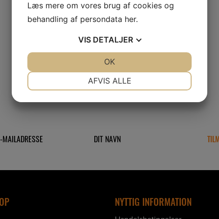
Læs mere om vores brug af cookies og
behandling af persondata
her
.
VIS
DETALJER
TILBAGE TIL GALLERIET
JA
NEJ
OK
JA
NEJ
NØDVENDIGE
PRÆFERENCER
AFVIS ALLE
JA
NEJ
JA
NEJ
TILMELD DIG VORES NYHEDSBREV
MARKETING
STATISTIK
OP
NYTTIG INFORMATION